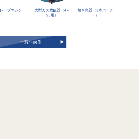
レープマシン
大型ガス炊飯器（4～
焼き鳥器（3本バーナ
9L用）
ー）