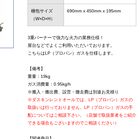
梱包サイズ
690mm x 450mm x 195mm
（W×D×H）
3重バーナーで強力な火力の業務仕様！
屋台などでよくご利用いただいております。
こちらはLP（プロパン）ガスを仕様します。
【備考】
重量：19kg
ガス消費量：0.95kg/h
※搬入・搬出費、設営・撤去費は別途お見積り
※ダスキンレントオールでは、LP（プロパン）ガスの
取扱いは行っておりません。
LP（プロパン）ガスの手
配についてはご相談下さい。
（店舗で取扱業者をご紹介
できる場合もございますのでご相談ください）
【関連商品】